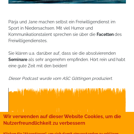
Pärja und Jane machen selbst ein Freiwilligendienst im
Sport in Niedersachsen. Mit viel Humor und
Kommunikationstalent sprechen sie über die
Facetten
des
Freiwilligendienstes.
Sie klären u.a. darüber auf, dass sie die absolvierenden
Seminare
als sehr angenehm empfinden. Hört rein und
habt
eine gute Zeit mit den beiden!
Dieser Podcast wurde vom ASC Göttingen produziert.
Wir verwenden auf dieser Website Cookies, um die
0:00
/
12:29
Nutzerfreundlichkeit zu verbessern