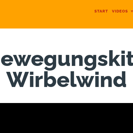
START
VIDEOS
ewegungski
Wirbelwind