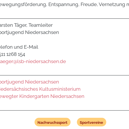
ewegungsförderung, Entspannung, Freude, Vernetzung m
arsten Täger, Teamleiter
portjugend Niedersachsen
elefon und E-Mail
511 1268 154
taeger@lsb-niedersachsen.de
portjugend Niedersachsen
iedersächsisches Kultusministerium
ewegter Kindergarten Niedersachsen
Nachwuchssport
Sportvereine