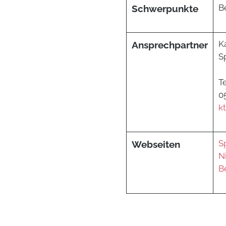
B
Schwerpunkte
K
Ansprechpartner
S
T
0
k
S
Webseiten
N
B