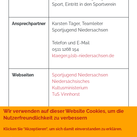
Sport, Eintritt in den Sportverein
Ansprechpartner
Karsten Täger, Teamleiter
Sportjugend Niedersachsen
Telefon und E-Mail
0511 1268 154
ktaeger@lsb-niedersachsen.de
Webseiten
Sportjugend Niedersachsen
Niedersächsisches
Kultusministerium
TuS Vinnhorst
Wir verwenden auf dieser Website Cookies, um die
Nutzerfreundlichkeit zu verbessern
Schule
Sportvereine
Klicken Sie "Akzeptieren", um sich damit einverstanden zu erklären.
Presse
Kontakt
Impressum