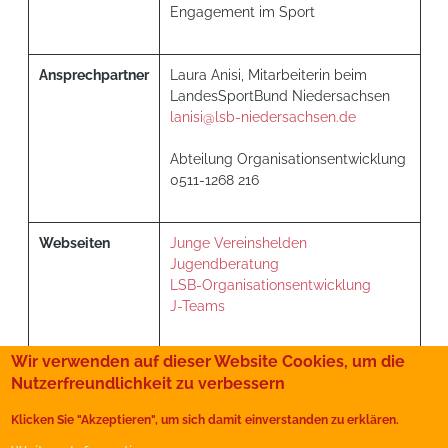
Engagement im Sport
Ansprechpartner
Laura Anisi, Mitarbeiterin beim
LandesSportBund Niedersachsen
lanisi@lsb-niedersachsen.de
Abteilung Organisationsentwicklung
0511-1268 216
Webseiten
Junge Vereinshelden
Jugendberatung
LSB-Organisationsentwicklung
J-Teams
Wir verwenden auf dieser Website Cookies, um die
Nutzerfreundlichkeit zu verbessern
Nachwuchssport
Sportvereine
Klicken Sie "Akzeptieren", um sich damit einverstanden zu erklären.
Presse
Kontakt
Impressum