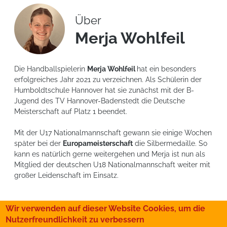
Über
Merja Wohlfeil
Die Handballspielerin
Merja Wohlfeil
hat ein besonders
erfolgreiches Jahr 2021 zu verzeichnen. Als Schülerin der
Humboldtschule Hannover hat sie zunächst mit der B-
Jugend des TV Hannover-Badenstedt die Deutsche
Meisterschaft auf Platz 1 beendet.
Mit der U17 Nationalmannschaft gewann sie einige Wochen
später bei der
Europameisterschaft
die Silbermedaille. So
kann es natürlich gerne weitergehen und Merja ist nun als
Mitglied der deutschen U18 Nationalmannschaft weiter mit
großer Leidenschaft im Einsatz.
Wir verwenden auf dieser Website Cookies, um die
Nutzerfreundlichkeit zu verbessern
Kindheitsträume