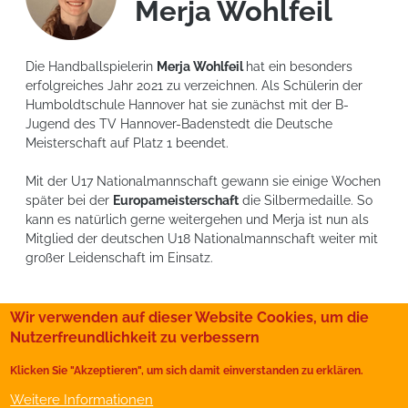
Merja Wohlfeil
Die Handballspielerin
Merja Wohlfeil
hat ein besonders
erfolgreiches Jahr 2021 zu verzeichnen. Als Schülerin der
Humboldtschule Hannover hat sie zunächst mit der B-
Jugend des TV Hannover-Badenstedt die Deutsche
Meisterschaft auf Platz 1 beendet.
Mit der U17 Nationalmannschaft gewann sie einige Wochen
später bei der
Europameisterschaft
die Silbermedaille. So
kann es natürlich gerne weitergehen und Merja ist nun als
Mitglied der deutschen U18 Nationalmannschaft weiter mit
großer Leidenschaft im Einsatz.
Wir verwenden auf dieser Website Cookies, um die
Nutzerfreundlichkeit zu verbessern
Film-Tagebücher
Sportvereine
Klicken Sie "Akzeptieren", um sich damit einverstanden zu erklären.
Presse
Kontakt
Impressum
Weitere Informationen