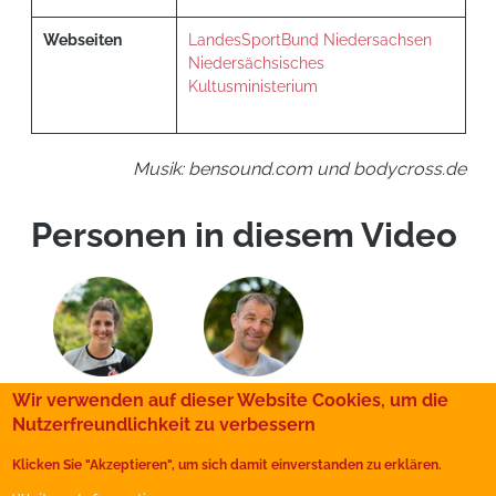
Webseiten
LandesSportBund Niedersachsen
Niedersächsisches
Kultusministerium
Musik: bensound.com und bodycross.de
Personen in diesem Video
Wir verwenden auf dieser Website Cookies, um die
Nutzerfreundlichkeit zu verbessern
WorkIN statt WorkOUT
Klicken Sie "Akzeptieren", um sich damit einverstanden zu erklären.
Presse
Kontakt
Impressum