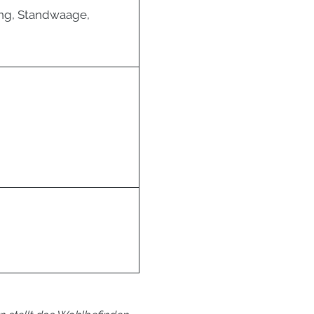
ung, Standwaage,
g