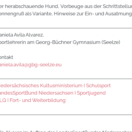
er herabschauende Hund, Vorbeuge aus der Schrittstell
onnengruß als Variante, Hinweise zur Ein- und Ausatmun
niela Avila Alvarez,
portlehrerin am Georg-Büchner Gymnasium (Seelze)
ontakt
aniela.avila@gbg-seelze.eu
iedersächsisches Kultusministerium I Schulsport
andesSportBund Niedersachsen I Sportjugend
LQ I Fort- und Weiterbildung