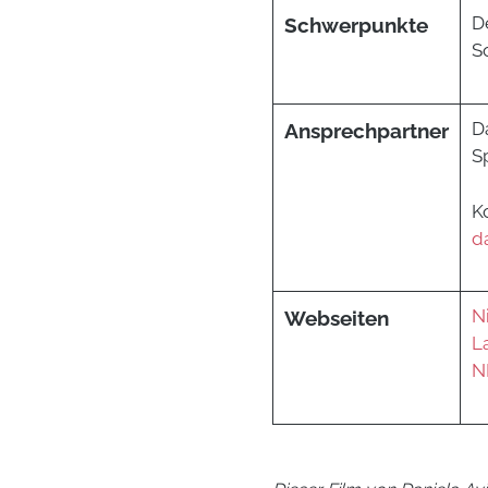
D
Schwerpunkte
S
Da
Ansprechpartner
S
K
d
N
Webseiten
L
N