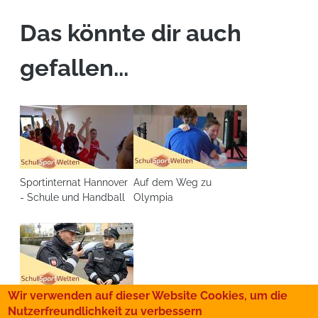
Das könnte dir auch
gefallen...
Sportinternat Hannover
Auf dem Weg zu
- Schule und Handball
Olympia
Wir verwenden auf dieser Website Cookies, um die
Spitzensport und Polizei
Nutzerfreundlichkeit zu verbessern