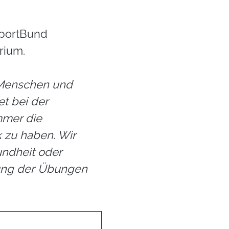
portBund
rium.
 Menschen und
t bei der
mmer die
 zu haben. Wir
ndheit oder
rung der Übungen