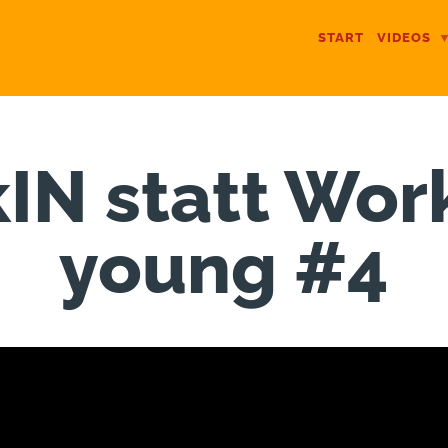
START
VIDEOS
IN statt Wo
young #4